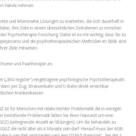
nen Hände nehmen.
rete und lebensnahe Lösungen zu erarbeiten, die sich dauerhaft in
dabei, Ihre Ziele in einem übersichtlichen Zeitrahmen zu erreichen
 der Psychotherapie-Forschung. Dabei ist es mir wichtig, dass Sie zu
apieprozess und die psychotherapeutischen Methoden im Bilde sind
hrer Ziele mitwirken.
achsene und Paartherapie an.
ter („BIG-register“) eingetragene psychologische Psychotherapeutin
dam: per Zug, Strassenbahn und U-Bahn direkt erreichbar
ndischen Krankenkassen
Z ist für Menschen mit relativ leichter Problematik die in wenigen
er bestehende Problematik bitten Sie Ihren Hausarzt um eine
SGGZ) (unbegrenzte Anzahl an Sitzungen). Um Sie behandeln zu
GGZ die nicht älter als 6 Monate sein darf. Hierauf muss der AGB-
rake is van (het vermoeden van) een DSM-5 diagnose”. Bei der 1.