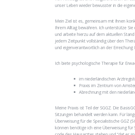
unser Leben wieder bewusster in die eige
Mein Ziel ist es, gemeinsam mit Ihnen konk
Ihrem Alltag bewähren. Ich unterstütze Sie 
und arbeite hierzu auf dem aktuellen Stand
jedem Zeitpunkt vollständig über den Ther
und eigenverantwortlich an der Erreichung I
Ich biete psychologische Therapie für Erw
im niederländischen Arztregis
Praxis im Zentrum von Amster
Abrechnung mit den niederlä
Meine Praxis ist Teil der SGGZ. Die BasisGG
Sitzungen behandelt werden kann. Für läng
Überweisung für die Specialistische GGZ (
können benötige ich eine Überweisung für S
code des Hausarztes stehen und “dat er sp