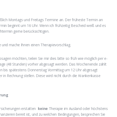
ießlich Montags und Freitags Termine an. Der früheste Termin an
ermin beginnt um 16 Uhr. Wenn ich frühzeitig Bescheid weiß und es
chtermin gerne berücksichtigen.
se und mache Ihnen einen Therapievorschlag.
agen möchten, teilen Sie mir dies bitte so früh wie möglich per e-
tage (48 Stunden) vorher abgesagt werden. Das Wochenende zählt
sen bis spätestens Donnerstag Vormittag um 12 Uhr abgesagt
r in Rechnung stellen. Diese wird nicht durch die Krankenkasse
erung
rsicherungen erstatten
keine
Therapie im Ausland oder höchstens
nanzieren bereit ist, und zu welchen Bedingungen, besprechen Sie