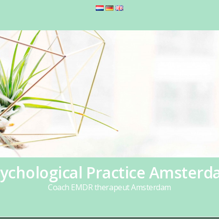
ychological Practice Amster
Coach EMDR therapeut Amsterdam